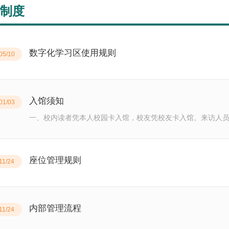
制度
数字化学习区使用规则
05/10
入馆须知
01/03
一、校内读者凭本人校园卡入馆，校友凭校友卡入馆。来访人
文明礼貌，遵守秩序，不争先恐后，一人一卡，刷右入左。三、
震动，不妨碍他人学习或查阅资料。四、注重卫生，禁止随地
止携带外卖及其他气味重的食物入馆。禁止携带大件物品（如
座位管理规则
11/24
食品饮品，请随身带走。五、读者若患有流行性感冒等易于传
七、爱护书刊、设备和一切公共财物，不得涂画和损坏，不得
禁止在馆内任何地方吸烟、用火，禁止在馆内插座上使用除笔记
主动配合门卫进行检查。十、违反上述规定者，图书馆有权禁
内部管理流程
11/24