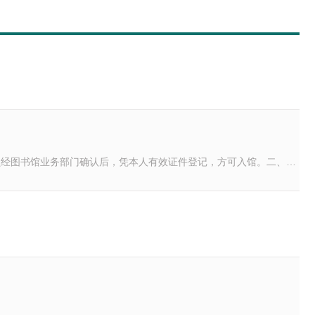
员经图书馆业务部门确认后，凭本人有效证件登记，方可入馆。二、讲
保持安静，禁止喧哗，进入书库、阅览室、学习区请将手机调至静音/
吐痰和乱扔废弃物，禁止在书库、阅览区、自修室内等学习区用餐。禁
行李箱、整理箱、被子枕头、大件衣物等）和洗漱用品入馆。禁止存放
染的疾病，请治愈后再入馆。六、禁止在馆内发放传单或粘贴小广告。
随意挪动阅览桌椅。不准霸位，离座请随手关灯。八、注意消防安全。
本/平板/手机外的其它电子设备。九、离馆时，如遇检测器报警，请
止其入馆。