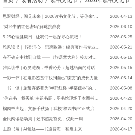
首页
读者活动
读书文化节
2026年读书文化节
思聚财经，阅见未来｜2026读书文化节，等你来“阅”动全场！
2026-04-13
“财经中的红色密码”解谜挑战赛
2026-06-10
5.25心理健康日 | 让我们一起探寻心流吧！
2026-05-25
雅风读书｜书香润心・思辨致远：经典著作与专业智慧的碰撞
2026-05-21
在不确定中找到自我 ——《旅居意大利》校友对谈分享会邀你来听！
2026-05-15
雅风读书 | 心灵涟漪，书香沁芳：超越纸面的对话与疗愈
2026-05-15
一影一评 | 在电影鉴赏中找到自己“蝶变”的成长力量
2026-05-14
一书一谈 | 施蛰存盛赞为“半部红楼+半部儒林”的文学佳作究竟“有什么好”？
2026-05-08
“你选书，我买单”主题书展，图书馆现场千本图书等你来pick！
2026-04-20
榴园书声起，文脉千秋扬｜我校“榴园书声”正式启动，名家对谈点燃阅读之光
2026-04-20
全民阅读活动周｜还书超期豁免，仅此一周
2026-04-20
主题书展 | AI领航——书通智海，智启未来
2026-04-17